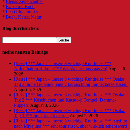
*
Elenas Zeilenzauber
*
Katze mit Buch
*
Lea Grinchbooks
*
Buch, Katze, Natur
Blog durchsuchen:
meine neusten Beiträge
[Reise] *** Japan – unsere 3 wöchige Rundreise ***
Aufenthalt in Hakone *** das Wetter muss passen!
August 6,
2026
[Reise] *** Japan – unsere 3 wöchige Rundreise *** Osaka
Tag 3: hohe Gebäude, eine Überraschung und leckeres Essen!
August 5, 2026
[Reise] *** Japan – unsere 3 wöchige Rundreise *** Osaka:
Tag 2 *** Käsekuchen und Katsuo-ji Tempel (Daruma-
Puppen)
August 3, 2026
[Reise] *** Japan – unsere 3 wöchige Rundreise *** Osaka:
Tag 1 *** bunt, laut, lecker…
August 2, 2026
[Reise] *** Japan – unsere 3 wöchige Rundreise *** Ausflug
nach Miyajima *** sehr touristisch, aber wirklich sehenswert!