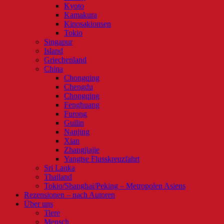
Kyoto
Kamakura
Kinosakionsen
Tokio
Singapur
Island
Griechenland
China
Chongqing
Chengdu
Chongqing
Fenghuang
Furong
Guilin
Nanjing
Xian
Zhangjiajie
Yangtse Flusskreuzfahrt
Sri Lanka
Thailand
Tokio/Shanghai/Peking – Metropolen Asiens
Rezensionen – nach Autoren
Über uns
Tiere
Mensch