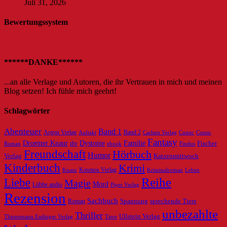
Juli 31, 2026
Bewertungssystem
******DANKE******
...an alle Verlage und Autoren, die ihr Vertrauen in mich und meinen
Blog setzen! Ich fühle mich geehrt!
Schlagwörter
Abenteuer
Band 1
Argon Verlag
Auftakt
Band 2
Carlsen Verlag
Comic
Comic
Fantasy
Dystopie
Familie
Droemer Knaur
Fischer
dtv
ebook
Roman
Findus
Freundschaft
Hörbuch
Humor
Verlag
Katzenmittwoch
Kinderbuch
Krimi
Knaur
Kosmos Verlag
Kriminalroman
Leben
Reihe
Liebe
Magie
Mord
Lübbe audio
Piper Verlag
Rezension
Sachbuch
Roman
Spannung
sprechende Tiere
unbezahlte
Thriller
Ullstein Verlag
Tiere
Thienemann Esslinger Verlag