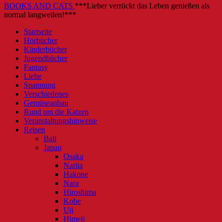
BOOKS AND CATS
***Lieber verrückt das Leben genießen als
normal langweilen!***
Startseite
Hörbücher
Kinderbücher
Jugendbücher
Fantasy
Liebe
Spannung
Verschiedenes
Gemüseanbau
Rund um die Katzen
Veranstaltungshinweise
Reisen
Bali
Japan
Osaka
Narita
Hakone
Nara
Hiroshima
Kobe
Uji
Himeji