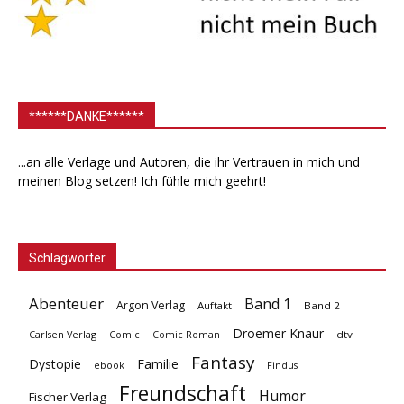
******DANKE******
...an alle Verlage und Autoren, die ihr Vertrauen in mich und
meinen Blog setzen! Ich fühle mich geehrt!
Schlagwörter
Abenteuer
Band 1
Argon Verlag
Auftakt
Band 2
Droemer Knaur
Carlsen Verlag
dtv
Comic
Comic Roman
Fantasy
Dystopie
Familie
ebook
Findus
Freundschaft
Humor
Fischer Verlag