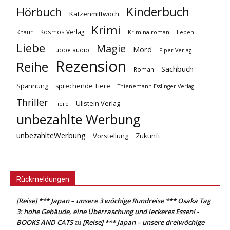
Kinderbuch
Hörbuch
Katzenmittwoch
Krimi
Kosmos Verlag
Knaur
Kriminalroman
Leben
Liebe
Magie
Mord
Lübbe audio
Piper Verlag
Rezension
Reihe
Sachbuch
Roman
Spannung
sprechende Tiere
Thienemann Esslinger Verlag
Thriller
Ullstein Verlag
Tiere
unbezahlte Werbung
unbezahlteWerbung
Vorstellung
Zukunft
Rückmeldungen
[Reise] *** Japan – unsere 3 wöchige Rundreise *** Osaka Tag
3: hohe Gebäude, eine Überraschung und leckeres Essen! -
BOOKS AND CATS
[Reise] *** Japan – unsere dreiwöchige
zu