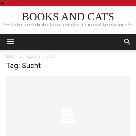
BOOKS AND CATS
***Lieber verrückt das Leben genießen als normal langweilen!***
Start
Schlagworte
Sucht
Tag: Sucht