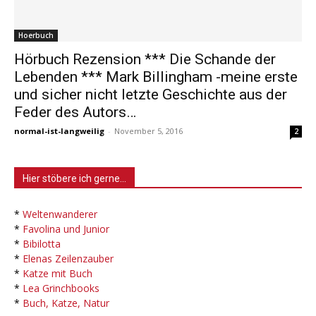
Hoerbuch
Hörbuch Rezension *** Die Schande der
Lebenden *** Mark Billingham -meine erste
und sicher nicht letzte Geschichte aus der
Feder des Autors…
normal-ist-langweilig
-
November 5, 2016
2
Hier stöbere ich gerne…
*
Weltenwanderer
*
Favolina und Junior
*
Bibilotta
*
Elenas Zeilenzauber
*
Katze mit Buch
*
Lea Grinchbooks
*
Buch, Katze, Natur