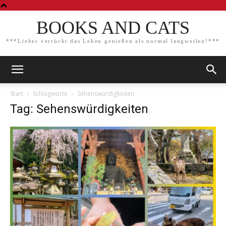
BOOKS AND CATS
***Lieber verrückt das Leben genießen als normal langweilen!***
Start
Schlagworte
Sehenswürdigkeiten
Tag: Sehenswürdigkeiten