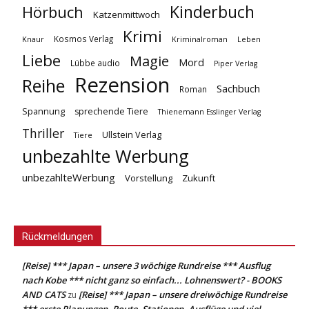
Kinderbuch
Hörbuch
Katzenmittwoch
Krimi
Kosmos Verlag
Knaur
Kriminalroman
Leben
Liebe
Magie
Mord
Lübbe audio
Piper Verlag
Rezension
Reihe
Sachbuch
Roman
Spannung
sprechende Tiere
Thienemann Esslinger Verlag
Thriller
Ullstein Verlag
Tiere
unbezahlte Werbung
unbezahlteWerbung
Vorstellung
Zukunft
Rückmeldungen
[Reise] *** Japan – unsere 3 wöchige Rundreise *** Ausflug
nach Kobe *** nicht ganz so einfach... Lohnenswert? - BOOKS
AND CATS
[Reise] *** Japan – unsere dreiwöchige Rundreise
zu
*** erste Planungen, Route, Stationen, Ausflüge und viel