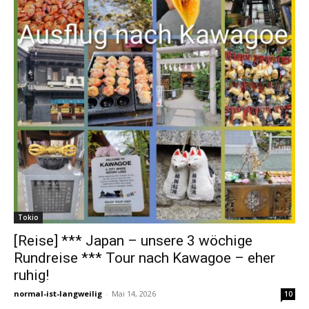
Tokio
[Reise] *** Japan – unsere 3 wöchige
Rundreise *** Tour nach Kawagoe – eher
ruhig!
normal-ist-langweilig
-
Mai 14, 2026
10