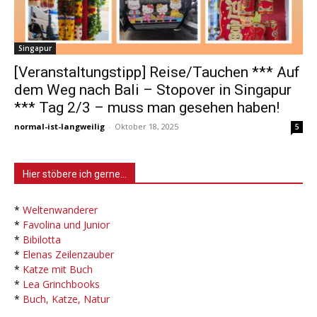
Singapur
[Veranstaltungstipp] Reise/Tauchen *** Auf
dem Weg nach Bali – Stopover in Singapur
*** Tag 2/3 – muss man gesehen haben!
normal-ist-langweilig
-
Oktober 18, 2025
5
Hier stöbere ich gerne…
*
Weltenwanderer
*
Favolina und Junior
*
Bibilotta
*
Elenas Zeilenzauber
*
Katze mit Buch
*
Lea Grinchbooks
*
Buch, Katze, Natur