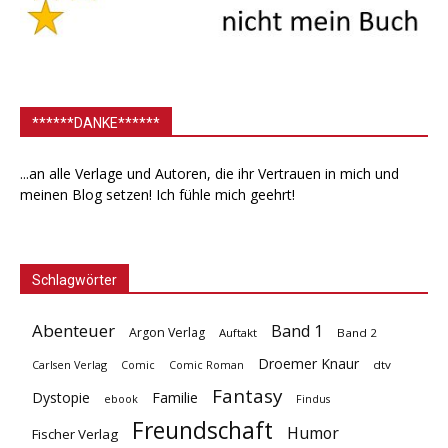
******DANKE******
...an alle Verlage und Autoren, die ihr Vertrauen in mich und
meinen Blog setzen! Ich fühle mich geehrt!
Schlagwörter
Abenteuer
Band 1
Argon Verlag
Auftakt
Band 2
Droemer Knaur
Carlsen Verlag
dtv
Comic
Comic Roman
Fantasy
Dystopie
Familie
ebook
Findus
Freundschaft
Humor
Fischer Verlag