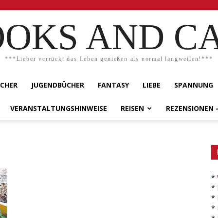
OKS AND C
***Lieber verrückt das Leben genießen als normal langweilen!***
ÜCHER
JUGENDBÜCHER
FANTASY
LIEBE
SPANNUNG
VERANSTALTUNGSHINWEISE
REISEN
REZENSIONEN 
*
*
*
*