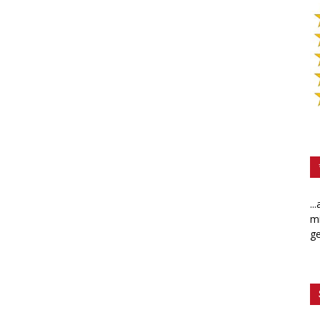
..
mi
ge