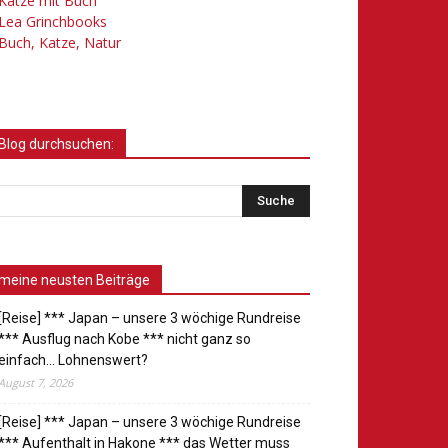
Katze mit Buch
Lea Grinchbooks
Buch, Katze, Natur
Blog durchsuchen:
meine neusten Beiträge
[Reise] *** Japan – unsere 3 wöchige Rundreise
*** Ausflug nach Kobe *** nicht ganz so
einfach… Lohnenswert?
August 7, 2026
[Reise] *** Japan – unsere 3 wöchige Rundreise
*** Aufenthalt in Hakone *** das Wetter muss