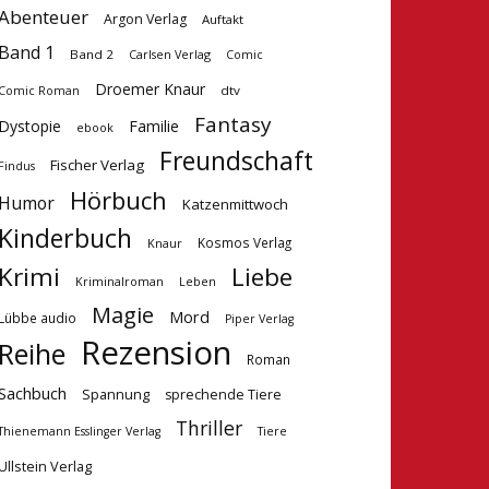
Abenteuer
Argon Verlag
Auftakt
Band 1
Band 2
Carlsen Verlag
Comic
Droemer Knaur
dtv
Comic Roman
Fantasy
Dystopie
Familie
ebook
Freundschaft
Fischer Verlag
Findus
Hörbuch
Humor
Katzenmittwoch
Kinderbuch
Kosmos Verlag
Knaur
Krimi
Liebe
Kriminalroman
Leben
Magie
Mord
Lübbe audio
Piper Verlag
Rezension
Reihe
Roman
Sachbuch
Spannung
sprechende Tiere
Thriller
Tiere
Thienemann Esslinger Verlag
Ullstein Verlag