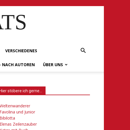
ATS
VERSCHIEDENES
– NACH AUTOREN
ÜBER UNS
Hier stöbere ich gerne…
Weltenwanderer
Favolina und Junior
Bibilotta
Elenas Zeilenzauber