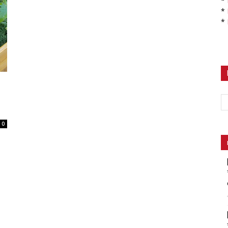
*
*
*
.
0