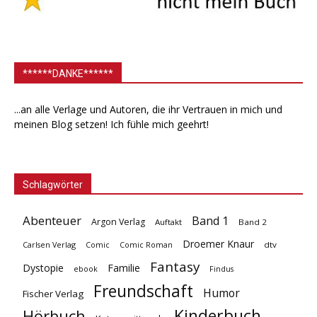
******DANKE******
...an alle Verlage und Autoren, die ihr Vertrauen in mich und
meinen Blog setzen! Ich fühle mich geehrt!
Schlagwörter
Abenteuer
Band 1
Argon Verlag
Auftakt
Band 2
Droemer Knaur
Carlsen Verlag
dtv
Comic
Comic Roman
Fantasy
Dystopie
Familie
ebook
Findus
Freundschaft
Humor
Fischer Verlag
Kinderbuch
Hörbuch