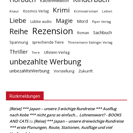
Katzenmittwoch
Krimi
Kosmos Verlag
Knaur
Kriminalroman
Leben
Liebe
Magie
Mord
Lübbe audio
Piper Verlag
Rezension
Reihe
Sachbuch
Roman
Spannung
sprechende Tiere
Thienemann Esslinger Verlag
Thriller
Ullstein Verlag
Tiere
unbezahlte Werbung
unbezahlteWerbung
Vorstellung
Zukunft
Rückmeldungen
[Reise] *** Japan – unsere 3 wöchige Rundreise *** Ausflug
nach Kobe *** nicht ganz so einfach... Lohnenswert? - BOOKS
AND CATS
[Reise] *** Japan – unsere dreiwöchige Rundreise
zu
*** erste Planungen, Route, Stationen, Ausflüge und viel