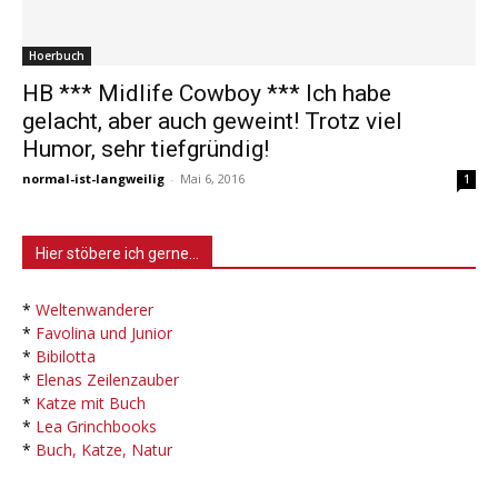
Hoerbuch
HB *** Midlife Cowboy *** Ich habe
gelacht, aber auch geweint! Trotz viel
Humor, sehr tiefgründig!
normal-ist-langweilig
-
Mai 6, 2016
1
Hier stöbere ich gerne…
*
Weltenwanderer
*
Favolina und Junior
*
Bibilotta
*
Elenas Zeilenzauber
*
Katze mit Buch
*
Lea Grinchbooks
*
Buch, Katze, Natur