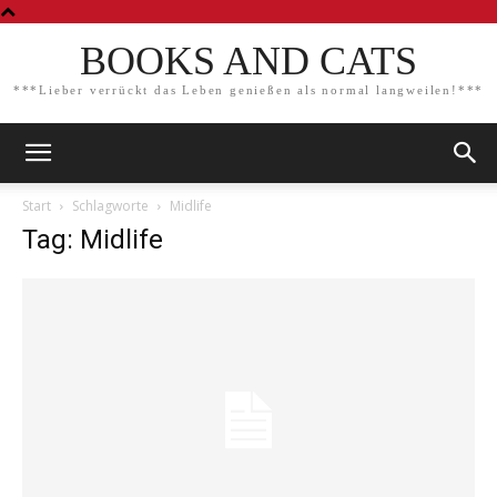
BOOKS AND CATS
***Lieber verrückt das Leben genießen als normal langweilen!***
Start
Schlagworte
Midlife
Tag: Midlife