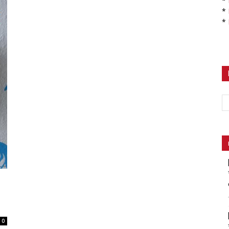
*
*
*
0