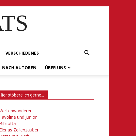
ATS
VERSCHIEDENES
– NACH AUTOREN
ÜBER UNS
Hier stöbere ich gerne…
Weltenwanderer
Favolina und Junior
Bibilotta
Elenas Zeilenzauber