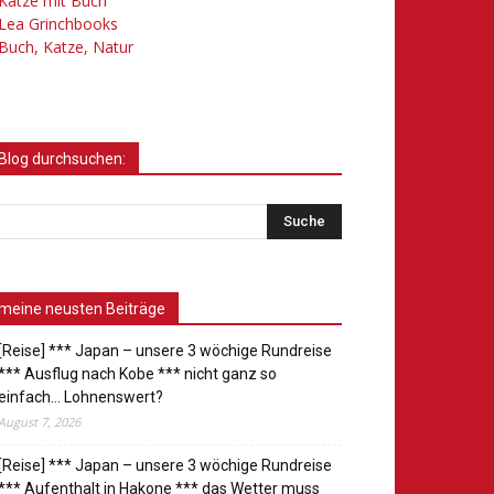
Katze mit Buch
Lea Grinchbooks
Buch, Katze, Natur
Blog durchsuchen:
meine neusten Beiträge
[Reise] *** Japan – unsere 3 wöchige Rundreise
*** Ausflug nach Kobe *** nicht ganz so
einfach… Lohnenswert?
August 7, 2026
[Reise] *** Japan – unsere 3 wöchige Rundreise
*** Aufenthalt in Hakone *** das Wetter muss