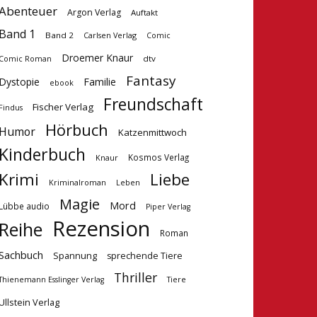
Abenteuer
Argon Verlag
Auftakt
Band 1
Band 2
Carlsen Verlag
Comic
Droemer Knaur
dtv
Comic Roman
Fantasy
Dystopie
Familie
ebook
Freundschaft
Fischer Verlag
Findus
Hörbuch
Humor
Katzenmittwoch
Kinderbuch
Kosmos Verlag
Knaur
Krimi
Liebe
Kriminalroman
Leben
Magie
Mord
Lübbe audio
Piper Verlag
Rezension
Reihe
Roman
Sachbuch
Spannung
sprechende Tiere
Thriller
Tiere
Thienemann Esslinger Verlag
Ullstein Verlag