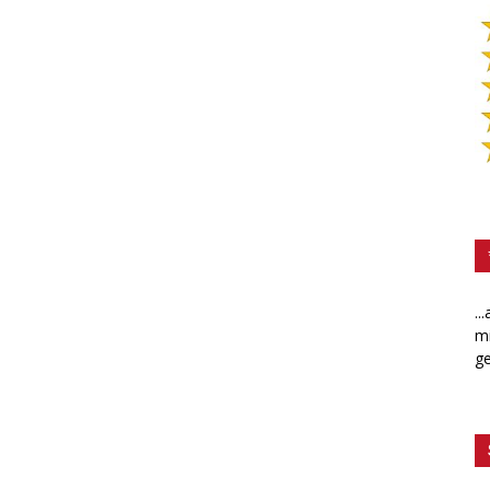
..
mi
ge