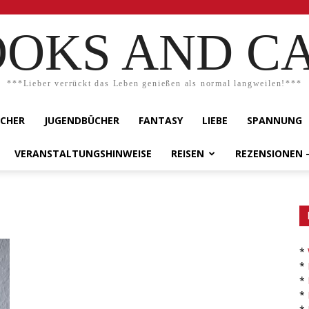
OKS AND C
***Lieber verrückt das Leben genießen als normal langweilen!***
ÜCHER
JUGENDBÜCHER
FANTASY
LIEBE
SPANNUNG
VERANSTALTUNGSHINWEISE
REISEN
REZENSIONEN 
*
*
*
*