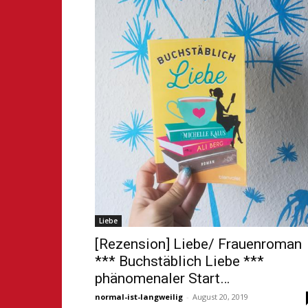
Liebe
[Rezension] Liebe/ Frauenroman
*** Buchstäblich Liebe ***
phänomenaler Start…
normal-ist-langweilig
-
August 20, 2019