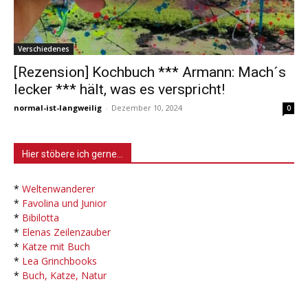
Verschiedenes
[Rezension] Kochbuch *** Armann: Mach´s
lecker *** hält, was es verspricht!
normal-ist-langweilig
-
Dezember 10, 2024
0
Hier stöbere ich gerne…
*
Weltenwanderer
*
Favolina und Junior
*
Bibilotta
*
Elenas Zeilenzauber
*
Katze mit Buch
*
Lea Grinchbooks
*
Buch, Katze, Natur