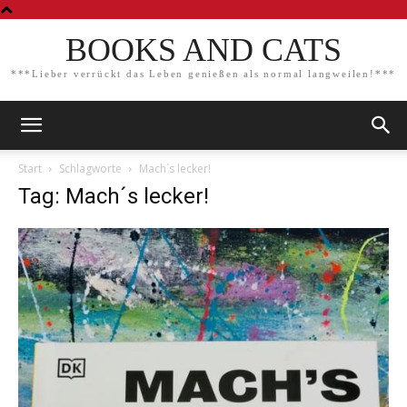
BOOKS AND CATS
***Lieber verrückt das Leben genießen als normal langweilen!***
Start
Schlagworte
Mach´s lecker!
Tag: Mach´s lecker!