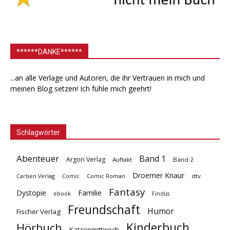
******DANKE******
...an alle Verlage und Autoren, die ihr Vertrauen in mich und
meinen Blog setzen! Ich fühle mich geehrt!
Schlagwörter
Abenteuer
Band 1
Argon Verlag
Auftakt
Band 2
Droemer Knaur
Carlsen Verlag
dtv
Comic
Comic Roman
Fantasy
Dystopie
Familie
ebook
Findus
Freundschaft
Humor
Fischer Verlag
Kinderbuch
Hörbuch
Katzenmittwoch