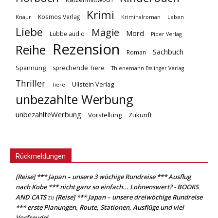
Krimi
Kosmos Verlag
Knaur
Kriminalroman
Leben
Liebe
Magie
Mord
Lübbe audio
Piper Verlag
Rezension
Reihe
Sachbuch
Roman
Spannung
sprechende Tiere
Thienemann Esslinger Verlag
Thriller
Ullstein Verlag
Tiere
unbezahlte Werbung
unbezahlteWerbung
Vorstellung
Zukunft
Rückmeldungen
[Reise] *** Japan – unsere 3 wöchige Rundreise *** Ausflug
nach Kobe *** nicht ganz so einfach... Lohnenswert? - BOOKS
AND CATS
[Reise] *** Japan – unsere dreiwöchige Rundreise
zu
*** erste Planungen, Route, Stationen, Ausflüge und viel
Vorfreude!