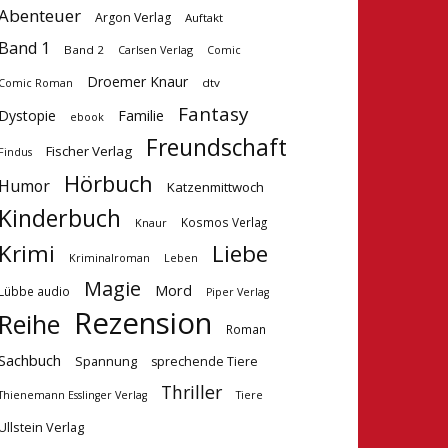
Abenteuer
Argon Verlag
Auftakt
Band 1
Band 2
Carlsen Verlag
Comic
Droemer Knaur
dtv
Comic Roman
Fantasy
Dystopie
Familie
ebook
Freundschaft
Fischer Verlag
Findus
Hörbuch
Humor
Katzenmittwoch
Kinderbuch
Kosmos Verlag
Knaur
Krimi
Liebe
Kriminalroman
Leben
Magie
Mord
Lübbe audio
Piper Verlag
Rezension
Reihe
Roman
Sachbuch
Spannung
sprechende Tiere
Thriller
Tiere
Thienemann Esslinger Verlag
Ullstein Verlag