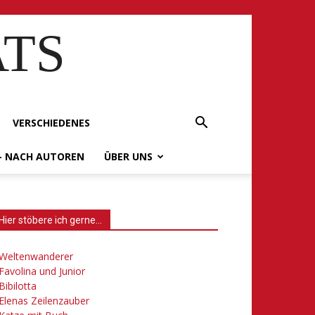
ATS
VERSCHIEDENES
– NACH AUTOREN
ÜBER UNS
Hier stöbere ich gerne…
Weltenwanderer
Favolina und Junior
Bibilotta
Elenas Zeilenzauber