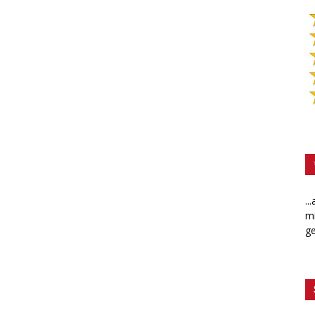
..
mi
ge