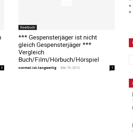
*
*
*
Hoerbuch
n
*** Gespensterjäger ist nicht
gleich Gespensterjäger ***
Vergleich
Buch/Film/Hörbuch/Hörspiel
normal-ist-langweilig
-
Mai 19, 2015
3
1