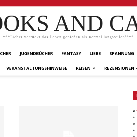
OKS AND C
***Lieber verrückt das Leben genießen als normal langweilen!***
ÜCHER
JUGENDBÜCHER
FANTASY
LIEBE
SPANNUNG
VERANSTALTUNGSHINWEISE
REISEN
REZENSIONEN 
*
*
*
*