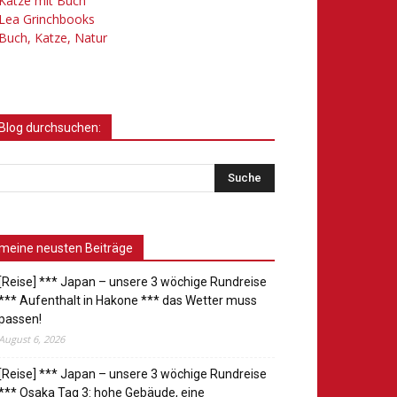
Katze mit Buch
Lea Grinchbooks
Buch, Katze, Natur
Blog durchsuchen:
meine neusten Beiträge
[Reise] *** Japan – unsere 3 wöchige Rundreise
*** Aufenthalt in Hakone *** das Wetter muss
passen!
August 6, 2026
[Reise] *** Japan – unsere 3 wöchige Rundreise
*** Osaka Tag 3: hohe Gebäude, eine