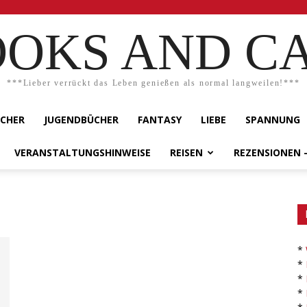
OKS AND C
***Lieber verrückt das Leben genießen als normal langweilen!***
ÜCHER
JUGENDBÜCHER
FANTASY
LIEBE
SPANNUNG
VERANSTALTUNGSHINWEISE
REISEN
REZENSIONEN 
*
*
*
*