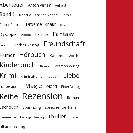
Abenteuer
Argon Verlag
Auftakt
Band 1
Band 2
Carlsen Verlag
Comic
Droemer Knaur
dtv
Comic Roman
Fantasy
Dystopie
Familie
ebook
Freundschaft
Fischer Verlag
Findus
Hörbuch
Humor
Katzenmittwoch
Kinderbuch
Kosmos Verlag
Knaur
Krimi
Liebe
Kriminalroman
Leben
Magie
Mord
Lübbe audio
Piper Verlag
Rezension
Reihe
Roman
Sachbuch
Spannung
sprechende Tiere
Thriller
Tiere
Thienemann Esslinger Verlag
Ullstein Verlag