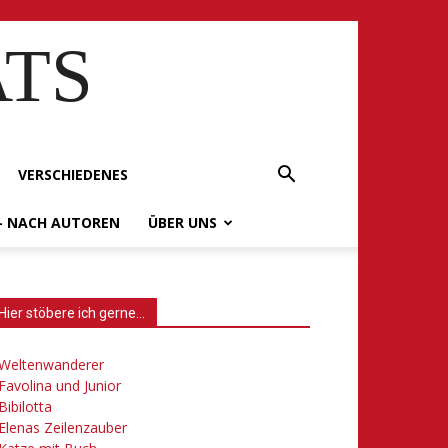
ATS
VERSCHIEDENES
– NACH AUTOREN
ÜBER UNS
Hier stöbere ich gerne…
Weltenwanderer
Favolina und Junior
Bibilotta
Elenas Zeilenzauber