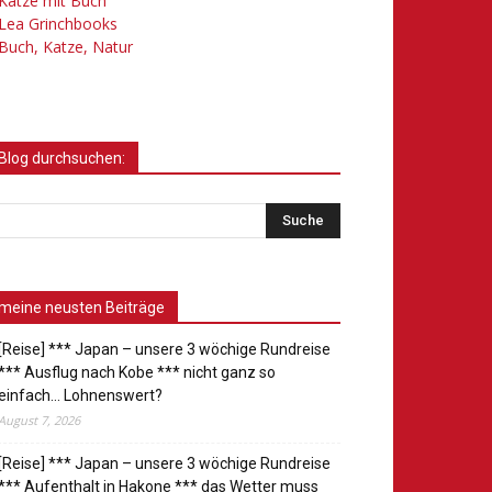
Katze mit Buch
Lea Grinchbooks
Buch, Katze, Natur
Blog durchsuchen:
meine neusten Beiträge
[Reise] *** Japan – unsere 3 wöchige Rundreise
*** Ausflug nach Kobe *** nicht ganz so
einfach… Lohnenswert?
August 7, 2026
[Reise] *** Japan – unsere 3 wöchige Rundreise
*** Aufenthalt in Hakone *** das Wetter muss