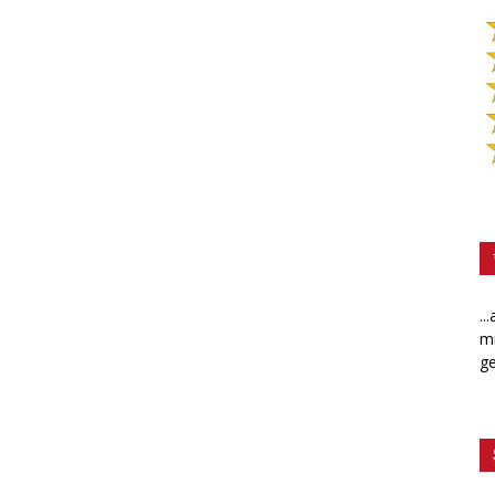
..
mi
ge