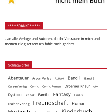
******DANKE******
...an alle Verlage und Autoren, die ihr Vertrauen in mich und
meinen Blog setzen! Ich fühle mich geehrt!
Schlagwörter
Abenteuer
Band 1
Argon Verlag
Auftakt
Band 2
Droemer Knaur
Carlsen Verlag
dtv
Comic
Comic Roman
Fantasy
Dystopie
Familie
ebook
Findus
Freundschaft
Humor
Fischer Verlag
Kinderbuch
Hörbuch