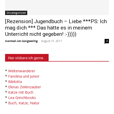
Uncategorized
[Rezension] Jugendbuch – Liebe ***PS: Ich
mag dich *** Das hätte es in meinem
Unterricht nicht gegeben! :-)))))
normal-ist-langweilig
-
August 31, 2017
4
Hier stöbere ich gerne…
*
Weltenwanderer
*
Favolina und Junior
*
Bibilotta
*
Elenas Zeilenzauber
*
Katze mit Buch
*
Lea Grinchbooks
*
Buch, Katze, Natur