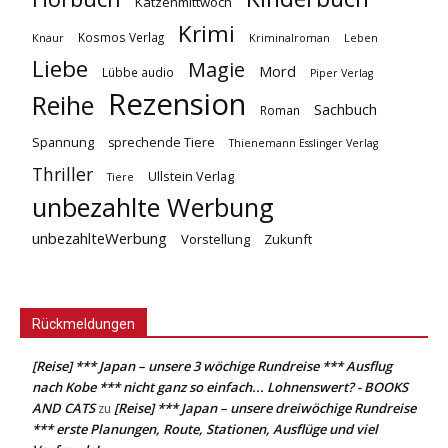
Katzenmittwoch
Krimi
Kosmos Verlag
Knaur
Kriminalroman
Leben
Liebe
Magie
Mord
Lübbe audio
Piper Verlag
Rezension
Reihe
Sachbuch
Roman
Spannung
sprechende Tiere
Thienemann Esslinger Verlag
Thriller
Ullstein Verlag
Tiere
unbezahlte Werbung
unbezahlteWerbung
Vorstellung
Zukunft
Rückmeldungen
[Reise] *** Japan – unsere 3 wöchige Rundreise *** Ausflug
nach Kobe *** nicht ganz so einfach... Lohnenswert? - BOOKS
AND CATS
[Reise] *** Japan – unsere dreiwöchige Rundreise
zu
*** erste Planungen, Route, Stationen, Ausflüge und viel