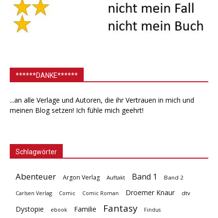
******DANKE******
...an alle Verlage und Autoren, die ihr Vertrauen in mich und
meinen Blog setzen! Ich fühle mich geehrt!
Schlagwörter
Abenteuer
Band 1
Argon Verlag
Auftakt
Band 2
Droemer Knaur
Carlsen Verlag
dtv
Comic
Comic Roman
Fantasy
Dystopie
Familie
ebook
Findus