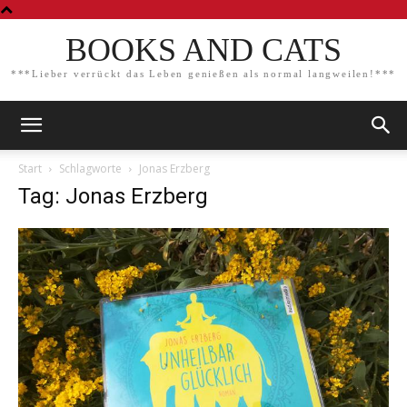
BOOKS AND CATS
***Lieber verrückt das Leben genießen als normal langweilen!***
Start
Schlagworte
Jonas Erzberg
Tag: Jonas Erzberg