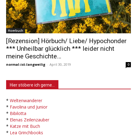
Hoerbuch
[Rezension] Hörbuch/ Liebe/ Hypochonder
*** Unheilbar glücklich *** leider nicht
meine Geschichte…
normal-ist-langweilig
-
April 30, 2019
0
Hier stöbere ich gerne…
*
Weltenwanderer
*
Favolina und Junior
*
Bibilotta
*
Elenas Zeilenzauber
*
Katze mit Buch
*
Lea Grinchbooks