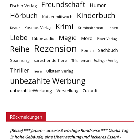
Freundschaft
Humor
Fischer Verlag
Kinderbuch
Hörbuch
Katzenmittwoch
Krimi
Kosmos Verlag
Knaur
Kriminalroman
Leben
Liebe
Magie
Mord
Lübbe audio
Piper Verlag
Rezension
Reihe
Sachbuch
Roman
Spannung
sprechende Tiere
Thienemann Esslinger Verlag
Thriller
Ullstein Verlag
Tiere
unbezahlte Werbung
unbezahlteWerbung
Vorstellung
Zukunft
Rückmeldungen
[Reise] *** Japan – unsere 3 wöchige Rundreise *** Osaka Tag
3: hohe Gebäude, eine Überraschung und leckeres Essen! -