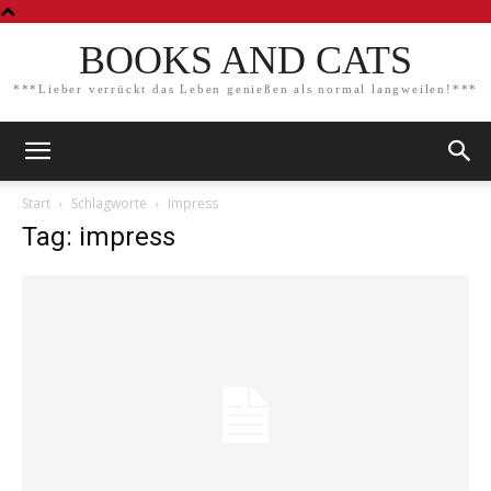
BOOKS AND CATS
***Lieber verrückt das Leben genießen als normal langweilen!***
Start
Schlagworte
Impress
Tag: impress