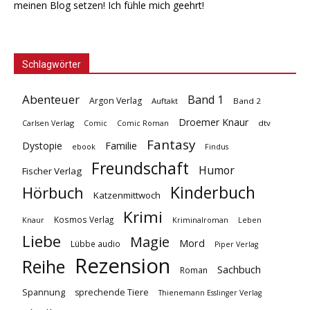
meinen Blog setzen! Ich fühle mich geehrt!
Schlagwörter
Abenteuer
Band 1
Argon Verlag
Auftakt
Band 2
Droemer Knaur
Carlsen Verlag
dtv
Comic
Comic Roman
Fantasy
Dystopie
Familie
ebook
Findus
Freundschaft
Humor
Fischer Verlag
Kinderbuch
Hörbuch
Katzenmittwoch
Krimi
Kosmos Verlag
Knaur
Kriminalroman
Leben
Liebe
Magie
Mord
Lübbe audio
Piper Verlag
Rezension
Reihe
Sachbuch
Roman
Spannung
sprechende Tiere
Thienemann Esslinger Verlag