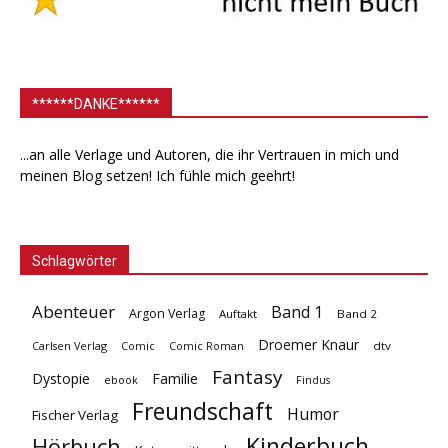
******DANKE******
...an alle Verlage und Autoren, die ihr Vertrauen in mich und
meinen Blog setzen! Ich fühle mich geehrt!
Schlagwörter
Abenteuer
Band 1
Argon Verlag
Auftakt
Band 2
Droemer Knaur
Carlsen Verlag
dtv
Comic
Comic Roman
Fantasy
Dystopie
Familie
ebook
Findus
Freundschaft
Humor
Fischer Verlag
Kinderbuch
Hörbuch