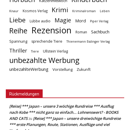
Katzenmittwoch
Krimi
Kosmos Verlag
Knaur
Kriminalroman
Leben
Liebe
Magie
Mord
Lübbe audio
Piper Verlag
Rezension
Reihe
Sachbuch
Roman
Spannung
sprechende Tiere
Thienemann Esslinger Verlag
Thriller
Ullstein Verlag
Tiere
unbezahlte Werbung
unbezahlteWerbung
Vorstellung
Zukunft
Rückmeldungen
[Reise] *** Japan – unsere 3 wöchige Rundreise *** Ausflug
nach Kobe *** nicht ganz so einfach... Lohnenswert? - BOOKS
AND CATS
[Reise] *** Japan – unsere dreiwöchige Rundreise
zu
*** erste Planungen, Route, Stationen, Ausflüge und viel