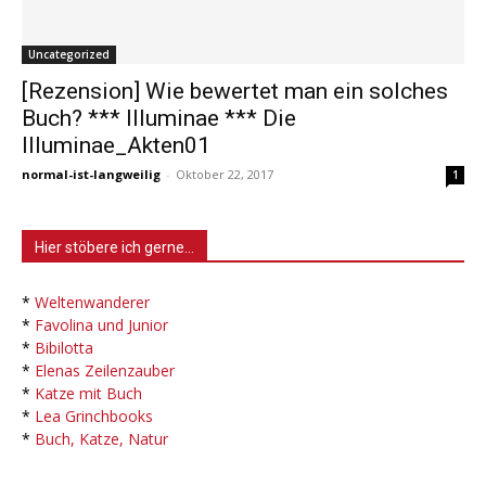
Uncategorized
[Rezension] Wie bewertet man ein solches
Buch? *** Illuminae *** Die
Illuminae_Akten01
normal-ist-langweilig
-
Oktober 22, 2017
1
Hier stöbere ich gerne…
*
Weltenwanderer
*
Favolina und Junior
*
Bibilotta
*
Elenas Zeilenzauber
*
Katze mit Buch
*
Lea Grinchbooks
*
Buch, Katze, Natur