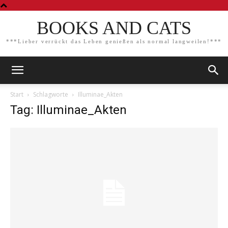
BOOKS AND CATS
***Lieber verrückt das Leben genießen als normal langweilen!***
Start
Schlagworte
Illuminae_Akten
Tag: Illuminae_Akten