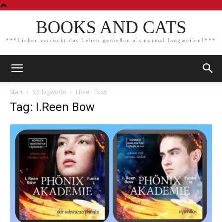
BOOKS AND CATS
***Lieber verrückt das Leben genießen als normal langweilen!***
Start
Schlagworte
I.Reen Bow
Tag: I.Reen Bow