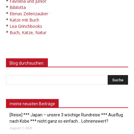
*
Favolina und Junior
*
Bibilotta
*
Elenas Zeilenzauber
*
Katze mit Buch
*
Lea Grinchbooks
*
Buch, Katze, Natur
Blog durchsuchen:
meine neusten Beiträge
[Reise] *** Japan – unsere 3 wöchige Rundreise *** Ausflug
nach Kobe *** nicht ganz so einfach… Lohnenswert?
August 7, 2026