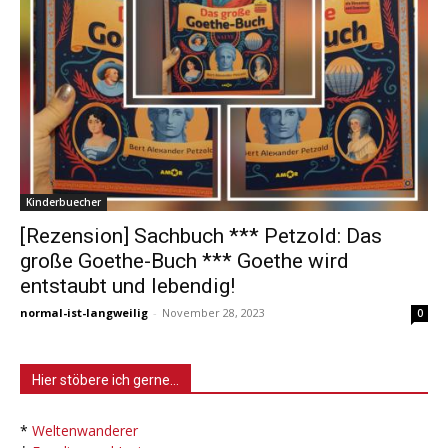
Kinderbuecher
[Rezension] Sachbuch *** Petzold: Das
große Goethe-Buch *** Goethe wird
entstaubt und lebendig!
normal-ist-langweilig
-
November 28, 2023
0
Hier stöbere ich gerne…
*
Weltenwanderer