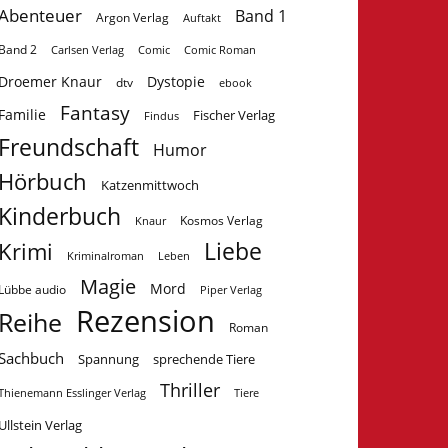
Abenteuer
Band 1
Argon Verlag
Auftakt
Band 2
Carlsen Verlag
Comic
Comic Roman
Droemer Knaur
Dystopie
dtv
ebook
Fantasy
Familie
Fischer Verlag
Findus
Freundschaft
Humor
Hörbuch
Katzenmittwoch
Kinderbuch
Kosmos Verlag
Knaur
Krimi
Liebe
Kriminalroman
Leben
Magie
Mord
Lübbe audio
Piper Verlag
Rezension
Reihe
Roman
Sachbuch
Spannung
sprechende Tiere
Thriller
Tiere
Thienemann Esslinger Verlag
Ullstein Verlag