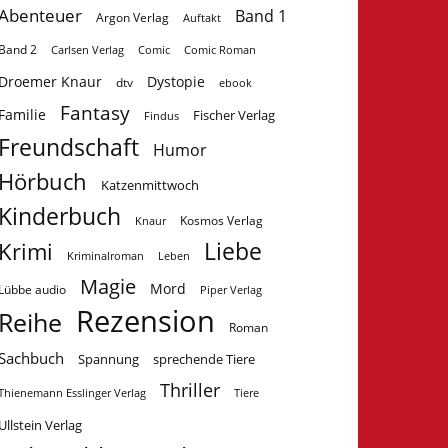
Abenteuer
Band 1
Argon Verlag
Auftakt
Band 2
Carlsen Verlag
Comic
Comic Roman
Droemer Knaur
Dystopie
dtv
ebook
Fantasy
Familie
Fischer Verlag
Findus
Freundschaft
Humor
Hörbuch
Katzenmittwoch
Kinderbuch
Kosmos Verlag
Knaur
Krimi
Liebe
Kriminalroman
Leben
Magie
Mord
Lübbe audio
Piper Verlag
Rezension
Reihe
Roman
Sachbuch
Spannung
sprechende Tiere
Thriller
Tiere
Thienemann Esslinger Verlag
Ullstein Verlag