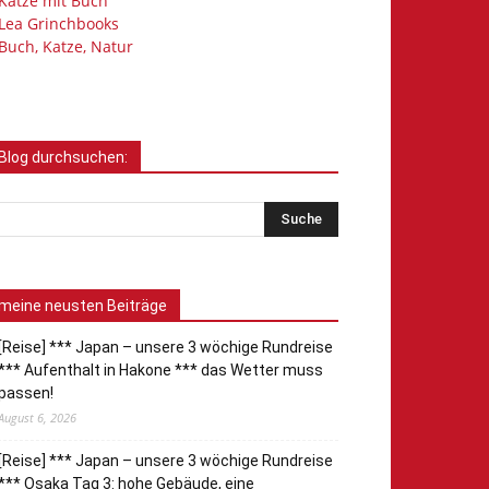
Katze mit Buch
Lea Grinchbooks
Buch, Katze, Natur
Blog durchsuchen:
meine neusten Beiträge
[Reise] *** Japan – unsere 3 wöchige Rundreise
*** Aufenthalt in Hakone *** das Wetter muss
passen!
August 6, 2026
[Reise] *** Japan – unsere 3 wöchige Rundreise
*** Osaka Tag 3: hohe Gebäude, eine