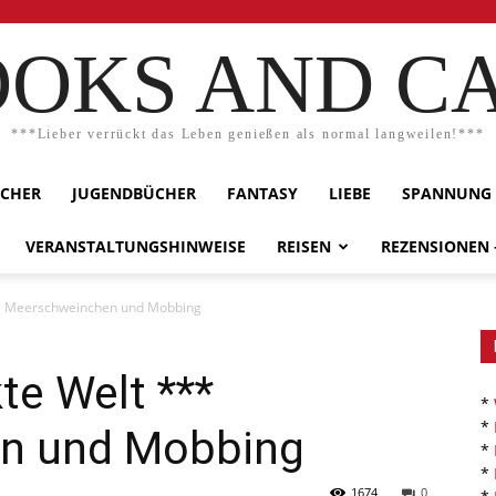
OKS AND C
***Lieber verrückt das Leben genießen als normal langweilen!***
ÜCHER
JUGENDBÜCHER
FANTASY
LIEBE
SPANNUNG
VERANSTALTUNGSHINWEISE
REISEN
REZENSIONEN
** Meerschweinchen und Mobbing
te Welt ***
*
*
n und Mobbing
*
*
1674
0