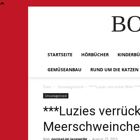
BO
STARTSEITE
HÖRBÜCHER
KINDERB
GEMÜSEANBAU
RUND UM DIE KATZEN
Start
Uncategorized
***Luzies verrückte Welt *
Uncategorized
***Luzies verrück
Meerschweinche
Von
normal-ist-langweilig
-
August 23, 2015