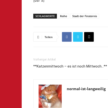
[usr 5]
SCHLAGWORTE
Reihe
Stadt der Finsternis
Teilen
Vorheriger Artikel
**Katzenmittwoch – es ist noch Mittwoch…**
normal-ist-langweilig