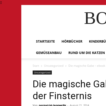
BO
STARTSEITE
HÖRBÜCHER
KINDERB
GEMÜSEANBAU
RUND UM DIE KATZEN
Start
Uncategorized
Die magische Gabe – ebook –
Uncategorized
Die magische Ga
der Finsternis
Von
normal-ist-langweilig
-
August 21, 2014