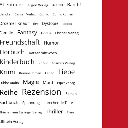
Abenteuer
Band 1
Argon Verlag
Auftakt
Band 2
Carlsen Verlag
Comic
Comic Roman
Droemer Knaur
Dystopie
dtv
ebook
Fantasy
Familie
Fischer Verlag
Findus
Freundschaft
Humor
Hörbuch
Katzenmittwoch
Kinderbuch
Kosmos Verlag
Knaur
Krimi
Liebe
Kriminalroman
Leben
Magie
Mord
Lübbe audio
Piper Verlag
Rezension
Reihe
Roman
Sachbuch
Spannung
sprechende Tiere
Thriller
Tiere
Thienemann Esslinger Verlag
Ullstein Verlag