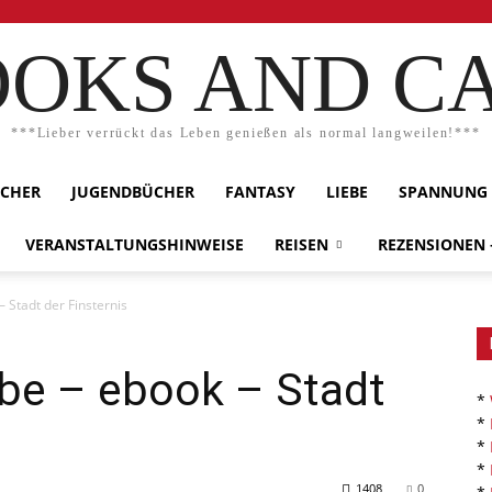
OKS AND C
***Lieber verrückt das Leben genießen als normal langweilen!***
ÜCHER
JUGENDBÜCHER
FANTASY
LIEBE
SPANNUNG
VERANSTALTUNGSHINWEISE
REISEN
REZENSIONEN
 Stadt der Finsternis
be – ebook – Stadt
*
*
*
*
1408
0