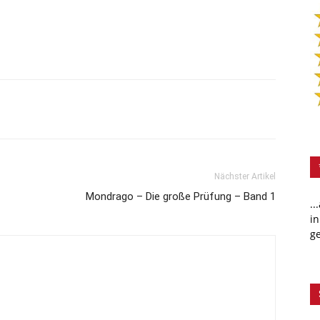
Nächster Artikel
Mondrago – Die große Prüfung – Band 1
..
in
ge