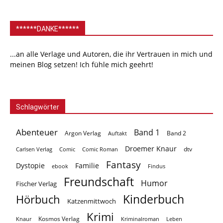
******DANKE******
...an alle Verlage und Autoren, die ihr Vertrauen in mich und
meinen Blog setzen! Ich fühle mich geehrt!
Schlagwörter
Abenteuer
Band 1
Argon Verlag
Auftakt
Band 2
Droemer Knaur
Carlsen Verlag
dtv
Comic
Comic Roman
Fantasy
Dystopie
Familie
ebook
Findus
Freundschaft
Humor
Fischer Verlag
Kinderbuch
Hörbuch
Katzenmittwoch
Krimi
Kosmos Verlag
Knaur
Kriminalroman
Leben