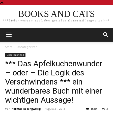
BOOKS AND CATS
***Lieber verrückt das Leben genießen als normal langweilen!***
Start
Uncategorized
Uncategorized
*** Das Apfelkuchenwunder
– oder – Die Logik des
Verschwindens *** ein
wunderbares Buch mit einer
wichtigen Aussage!
Von
normal-ist-langweilig
-
August 21, 2015
1650
2