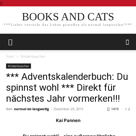
BOOKS AND CATS
***Lieber verrückt das Leben genießen als normal langweilen!***
Start
Kinderbuecher
Kinderbuecher
*** Adventskalenderbuch: Du
spinnst wohl *** Direkt für
nächstes Jahr vormerken!!!
Von
normal-ist-langweilig
-
Dezember 29, 2015
1419
2
Kai Pannen