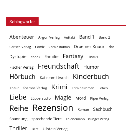
Schlagwörter
Abenteuer
Band 1
Argon Verlag
Auftakt
Band 2
Droemer Knaur
Carlsen Verlag
dtv
Comic
Comic Roman
Fantasy
Dystopie
Familie
ebook
Findus
Freundschaft
Humor
Fischer Verlag
Kinderbuch
Hörbuch
Katzenmittwoch
Krimi
Kosmos Verlag
Knaur
Kriminalroman
Leben
Liebe
Magie
Mord
Lübbe audio
Piper Verlag
Rezension
Reihe
Sachbuch
Roman
Spannung
sprechende Tiere
Thienemann Esslinger Verlag
Thriller
Ullstein Verlag
Tiere