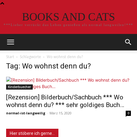
BOOKS AND CATS
***Lieber verrückt das Leben genießen als normal langweilen!***
Start
Schlagworte
Wo wohnst denn du?
Tag: Wo wohnst denn du?
Kinderbuecher
[Rezension] Bilderbuch/Sachbuch *** Wo
wohnst denn du? *** sehr goldiges Buch…
normal-ist-langweilig
-
März 15, 2020
0
Hier stöbere ich gerne…