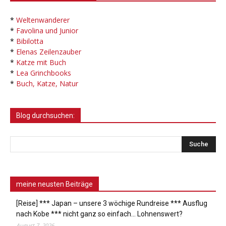
*
Weltenwanderer
*
Favolina und Junior
*
Bibilotta
*
Elenas Zeilenzauber
*
Katze mit Buch
*
Lea Grinchbooks
*
Buch, Katze, Natur
Blog durchsuchen:
meine neusten Beiträge
[Reise] *** Japan – unsere 3 wöchige Rundreise *** Ausflug
nach Kobe *** nicht ganz so einfach… Lohnenswert?
August 7, 2026