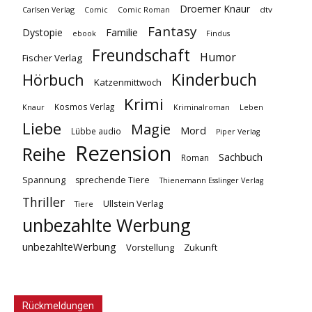
Droemer Knaur
Carlsen Verlag
dtv
Comic
Comic Roman
Fantasy
Dystopie
Familie
ebook
Findus
Freundschaft
Humor
Fischer Verlag
Kinderbuch
Hörbuch
Katzenmittwoch
Krimi
Kosmos Verlag
Knaur
Kriminalroman
Leben
Liebe
Magie
Mord
Lübbe audio
Piper Verlag
Rezension
Reihe
Sachbuch
Roman
Spannung
sprechende Tiere
Thienemann Esslinger Verlag
Thriller
Ullstein Verlag
Tiere
unbezahlte Werbung
unbezahlteWerbung
Vorstellung
Zukunft
Rückmeldungen