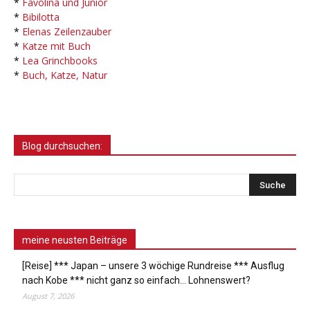
*
Favolina und Junior
*
Bibilotta
*
Elenas Zeilenzauber
*
Katze mit Buch
*
Lea Grinchbooks
*
Buch, Katze, Natur
Blog durchsuchen:
meine neusten Beiträge
[Reise] *** Japan – unsere 3 wöchige Rundreise *** Ausflug
nach Kobe *** nicht ganz so einfach… Lohnenswert?
August 7, 2026