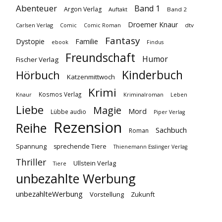
Abenteuer
Band 1
Argon Verlag
Auftakt
Band 2
Droemer Knaur
Carlsen Verlag
dtv
Comic
Comic Roman
Fantasy
Dystopie
Familie
ebook
Findus
Freundschaft
Humor
Fischer Verlag
Kinderbuch
Hörbuch
Katzenmittwoch
Krimi
Kosmos Verlag
Knaur
Kriminalroman
Leben
Liebe
Magie
Mord
Lübbe audio
Piper Verlag
Rezension
Reihe
Sachbuch
Roman
Spannung
sprechende Tiere
Thienemann Esslinger Verlag
Thriller
Ullstein Verlag
Tiere
unbezahlte Werbung
unbezahlteWerbung
Vorstellung
Zukunft