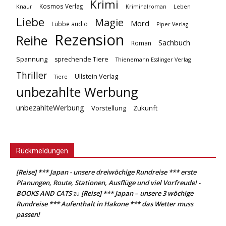
Krimi
Kosmos Verlag
Knaur
Kriminalroman
Leben
Liebe
Magie
Mord
Lübbe audio
Piper Verlag
Rezension
Reihe
Sachbuch
Roman
Spannung
sprechende Tiere
Thienemann Esslinger Verlag
Thriller
Ullstein Verlag
Tiere
unbezahlte Werbung
unbezahlteWerbung
Vorstellung
Zukunft
Rückmeldungen
[Reise] *** Japan - unsere dreiwöchige Rundreise *** erste
Planungen, Route, Stationen, Ausflüge und viel Vorfreude! -
BOOKS AND CATS
[Reise] *** Japan – unsere 3 wöchige
zu
Rundreise *** Aufenthalt in Hakone *** das Wetter muss
passen!