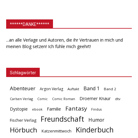
******DANKE******
...an alle Verlage und Autoren, die ihr Vertrauen in mich und
meinen Blog setzen! Ich fühle mich geehrt!
Schlagwörter
Abenteuer
Band 1
Argon Verlag
Auftakt
Band 2
Droemer Knaur
Carlsen Verlag
dtv
Comic
Comic Roman
Fantasy
Dystopie
Familie
ebook
Findus
Freundschaft
Humor
Fischer Verlag
Kinderbuch
Hörbuch
Katzenmittwoch