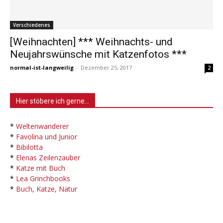
Verschiedenes
[Weihnachten] *** Weihnachts- und
Neujahrswünsche mit Katzenfotos ***
normal-ist-langweilig
-
Dezember 25, 2017
2
Hier stöbere ich gerne…
*
Weltenwanderer
*
Favolina und Junior
*
Bibilotta
*
Elenas Zeilenzauber
*
Katze mit Buch
*
Lea Grinchbooks
*
Buch, Katze, Natur