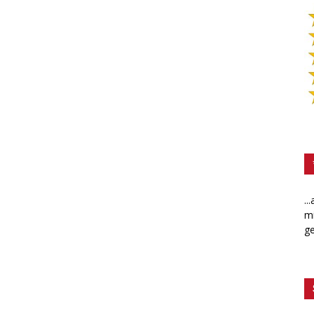
..
mi
ge