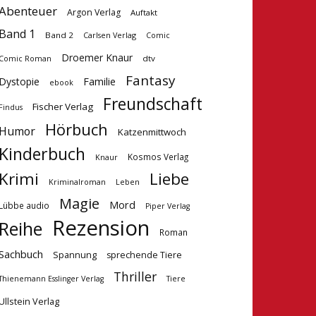
Abenteuer
Argon Verlag
Auftakt
Band 1
Band 2
Carlsen Verlag
Comic
Droemer Knaur
dtv
Comic Roman
Fantasy
Dystopie
Familie
ebook
Freundschaft
Fischer Verlag
Findus
Hörbuch
Humor
Katzenmittwoch
Kinderbuch
Kosmos Verlag
Knaur
Krimi
Liebe
Kriminalroman
Leben
Magie
Mord
Lübbe audio
Piper Verlag
Rezension
Reihe
Roman
Sachbuch
Spannung
sprechende Tiere
Thriller
Tiere
Thienemann Esslinger Verlag
Ullstein Verlag