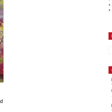
*
*
*
od