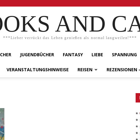
OKS AND C
***Lieber verrückt das Leben genießen als normal langweilen!***
ÜCHER
JUGENDBÜCHER
FANTASY
LIEBE
SPANNUNG
VERANSTALTUNGSHINWEISE
REISEN
REZENSIONEN 
*
*
*
*