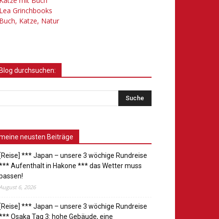
Katze mit Buch
Lea Grinchbooks
Buch, Katze, Natur
Blog durchsuchen:
meine neusten Beiträge
[Reise] *** Japan – unsere 3 wöchige Rundreise
*** Aufenthalt in Hakone *** das Wetter muss
passen!
August 6, 2026
[Reise] *** Japan – unsere 3 wöchige Rundreise
*** Osaka Tag 3: hohe Gebäude, eine