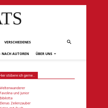
ATS
VERSCHIEDENES
– NACH AUTOREN
ÜBER UNS
Hier stöbere ich gerne…
Weltenwanderer
Favolina und Junior
Bibilotta
Elenas Zeilenzauber