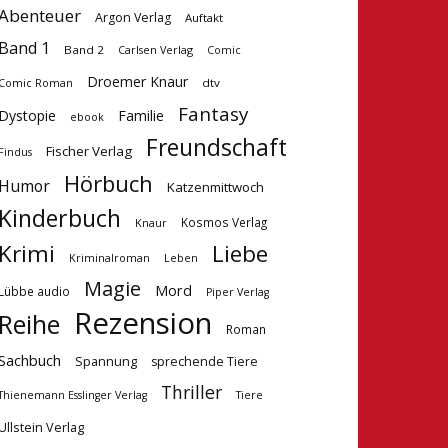
Abenteuer
Argon Verlag
Auftakt
Band 1
Band 2
Carlsen Verlag
Comic
Droemer Knaur
dtv
Comic Roman
Fantasy
Dystopie
Familie
ebook
Freundschaft
Fischer Verlag
Findus
Hörbuch
Humor
Katzenmittwoch
Kinderbuch
Kosmos Verlag
Knaur
Krimi
Liebe
Kriminalroman
Leben
Magie
Mord
Lübbe audio
Piper Verlag
Rezension
Reihe
Roman
Sachbuch
Spannung
sprechende Tiere
Thriller
Tiere
Thienemann Esslinger Verlag
Ullstein Verlag