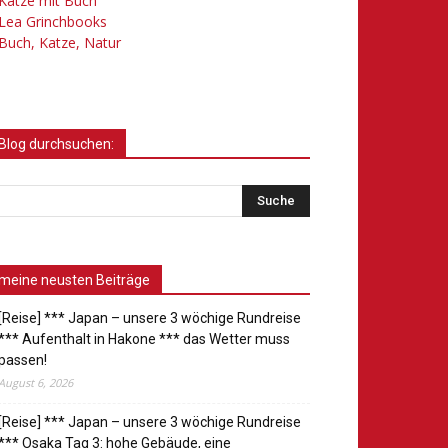
Katze mit Buch
Lea Grinchbooks
Buch, Katze, Natur
Blog durchsuchen:
meine neusten Beiträge
[Reise] *** Japan – unsere 3 wöchige Rundreise
*** Aufenthalt in Hakone *** das Wetter muss
passen!
August 6, 2026
[Reise] *** Japan – unsere 3 wöchige Rundreise
*** Osaka Tag 3: hohe Gebäude, eine