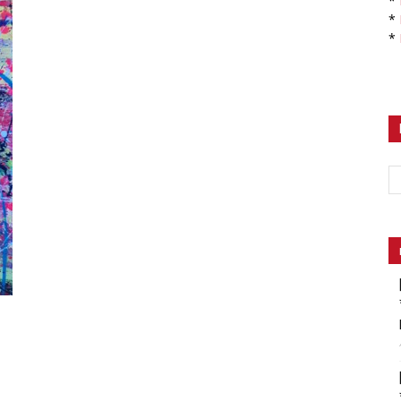
*
*
*