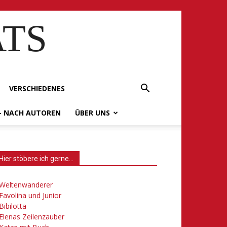
ATS
VERSCHIEDENES
– NACH AUTOREN
ÜBER UNS
Hier stöbere ich gerne…
Weltenwanderer
Favolina und Junior
Bibilotta
Elenas Zeilenzauber