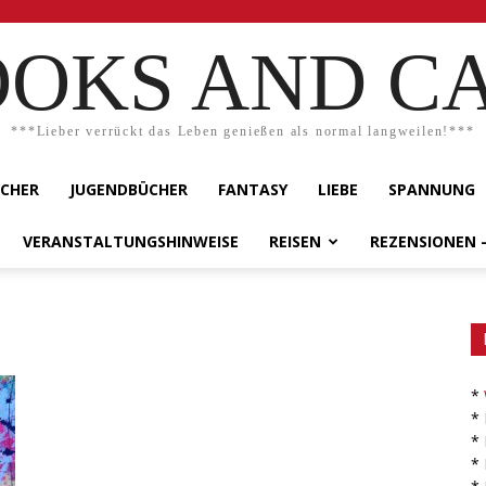
OKS AND C
***Lieber verrückt das Leben genießen als normal langweilen!***
ÜCHER
JUGENDBÜCHER
FANTASY
LIEBE
SPANNUNG
VERANSTALTUNGSHINWEISE
REISEN
REZENSIONEN 
*
*
*
*