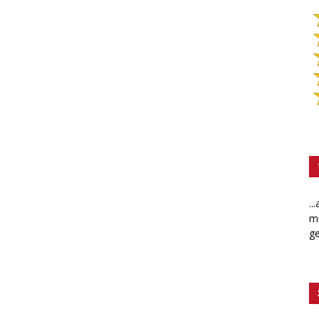
..
mi
ge