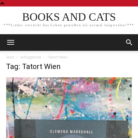
BOOKS AND CATS
***Lieber verrückt das Leben genießen als normal langweilen!***
Start
Schlagworte
Tatort Wien
Tag: Tatort Wien