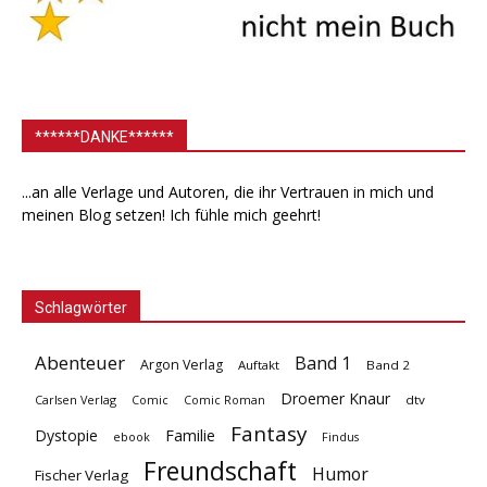
******DANKE******
...an alle Verlage und Autoren, die ihr Vertrauen in mich und
meinen Blog setzen! Ich fühle mich geehrt!
Schlagwörter
Abenteuer
Band 1
Argon Verlag
Auftakt
Band 2
Droemer Knaur
Carlsen Verlag
dtv
Comic
Comic Roman
Fantasy
Dystopie
Familie
ebook
Findus
Freundschaft
Humor
Fischer Verlag