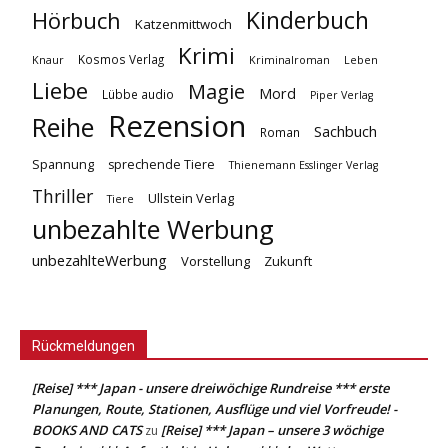
Kinderbuch
Hörbuch
Katzenmittwoch
Krimi
Kosmos Verlag
Knaur
Kriminalroman
Leben
Liebe
Magie
Mord
Lübbe audio
Piper Verlag
Rezension
Reihe
Sachbuch
Roman
Spannung
sprechende Tiere
Thienemann Esslinger Verlag
Thriller
Ullstein Verlag
Tiere
unbezahlte Werbung
unbezahlteWerbung
Vorstellung
Zukunft
Rückmeldungen
[Reise] *** Japan - unsere dreiwöchige Rundreise *** erste
Planungen, Route, Stationen, Ausflüge und viel Vorfreude! -
BOOKS AND CATS
[Reise] *** Japan – unsere 3 wöchige
zu