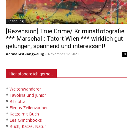
Spannung
[Rezension] True Crime/ Kriminalfotografie
*** Marschall: Tatort Wien *** wirklich gut
gelungen, spannend und interessant!
normal-ist-langweilig
-
November 12, 2023
0
Hier stöbere ich gerne…
*
Weltenwanderer
*
Favolina und Junior
*
Bibilotta
*
Elenas Zeilenzauber
*
Katze mit Buch
*
Lea Grinchbooks
*
Buch, Katze, Natur