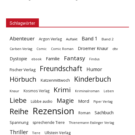
Schlagwörter
Abenteuer
Band 1
Argon Verlag
Auftakt
Band 2
Droemer Knaur
Carlsen Verlag
dtv
Comic
Comic Roman
Fantasy
Dystopie
Familie
ebook
Findus
Freundschaft
Humor
Fischer Verlag
Kinderbuch
Hörbuch
Katzenmittwoch
Krimi
Kosmos Verlag
Knaur
Kriminalroman
Leben
Liebe
Magie
Mord
Lübbe audio
Piper Verlag
Rezension
Reihe
Sachbuch
Roman
Spannung
sprechende Tiere
Thienemann Esslinger Verlag
Thriller
Ullstein Verlag
Tiere