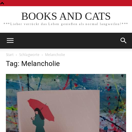
BOOKS AND CATS
***Lieber verrückt das Leben genießen als normal langweilen!***
Start
Schlagworte
Melancholie
Tag: Melancholie