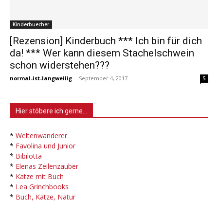
Kinderbuecher
[Rezension] Kinderbuch *** Ich bin für dich
da! *** Wer kann diesem Stachelschwein
schon widerstehen???
normal-ist-langweilig
-
September 4, 2017
5
Hier stöbere ich gerne…
*
Weltenwanderer
*
Favolina und Junior
*
Bibilotta
*
Elenas Zeilenzauber
*
Katze mit Buch
*
Lea Grinchbooks
*
Buch, Katze, Natur