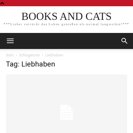
BOOKS AND CATS
***Lieber verrückt das Leben genießen als normal langweilen!***
Start
Schlagworte
Liebhaben
Tag: Liebhaben