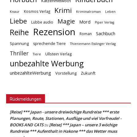
Katzenmittwoch
Krimi
Kosmos Verlag
Knaur
Kriminalroman
Leben
Liebe
Magie
Mord
Lübbe audio
Piper Verlag
Rezension
Reihe
Sachbuch
Roman
Spannung
sprechende Tiere
Thienemann Esslinger Verlag
Thriller
Ullstein Verlag
Tiere
unbezahlte Werbung
unbezahlteWerbung
Vorstellung
Zukunft
Rückmeldungen
[Reise] *** Japan - unsere dreiwöchige Rundreise *** erste
Planungen, Route, Stationen, Ausflüge und viel Vorfreude! -
BOOKS AND CATS
[Reise] *** Japan – unsere 3 wöchige
zu
Rundreise *** Aufenthalt in Hakone *** das Wetter muss