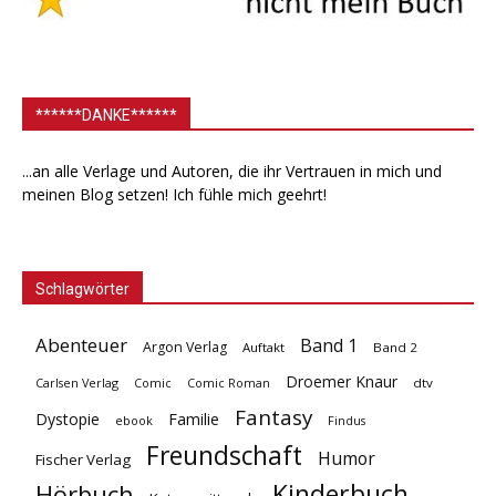
******DANKE******
...an alle Verlage und Autoren, die ihr Vertrauen in mich und
meinen Blog setzen! Ich fühle mich geehrt!
Schlagwörter
Abenteuer
Band 1
Argon Verlag
Auftakt
Band 2
Droemer Knaur
Carlsen Verlag
dtv
Comic
Comic Roman
Fantasy
Dystopie
Familie
ebook
Findus
Freundschaft
Humor
Fischer Verlag
Kinderbuch
Hörbuch