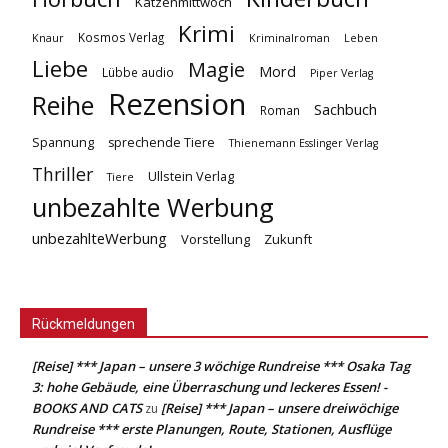
Katzenmittwoch
Krimi
Kosmos Verlag
Knaur
Kriminalroman
Leben
Liebe
Magie
Mord
Lübbe audio
Piper Verlag
Rezension
Reihe
Sachbuch
Roman
Spannung
sprechende Tiere
Thienemann Esslinger Verlag
Thriller
Ullstein Verlag
Tiere
unbezahlte Werbung
unbezahlteWerbung
Vorstellung
Zukunft
Rückmeldungen
[Reise] *** Japan – unsere 3 wöchige Rundreise *** Osaka Tag
3: hohe Gebäude, eine Überraschung und leckeres Essen! -
BOOKS AND CATS
[Reise] *** Japan – unsere dreiwöchige
zu
Rundreise *** erste Planungen, Route, Stationen, Ausflüge