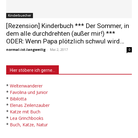
Kinderbuecher
[Rezension] Kinderbuch *** Der Sommer, in
dem alle durchdrehten (außer mir!) ***
ODER: Wenn Papa plötzlich schwul wird…
normal-ist-langweilig
-
Mai 2, 2017
0
Hier stöbere ich gerne…
*
Weltenwanderer
*
Favolina und Junior
*
Bibilotta
*
Elenas Zeilenzauber
*
Katze mit Buch
*
Lea Grinchbooks
*
Buch, Katze, Natur