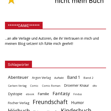
******DANKE******
...an alle Verlage und Autoren, die ihr Vertrauen in mich und
meinen Blog setzen! Ich fühle mich geehrt!
Schlagwörter
Abenteuer
Band 1
Argon Verlag
Auftakt
Band 2
Droemer Knaur
Carlsen Verlag
dtv
Comic
Comic Roman
Fantasy
Dystopie
Familie
ebook
Findus
Freundschaft
Humor
Fischer Verlag
Kinderbuch
Hörbuch