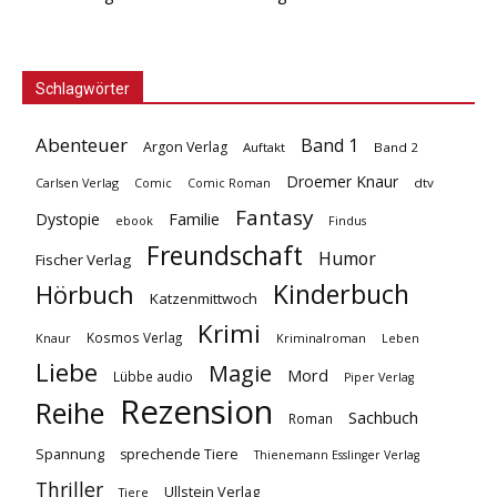
Schlagwörter
Abenteuer
Band 1
Argon Verlag
Auftakt
Band 2
Droemer Knaur
Carlsen Verlag
dtv
Comic
Comic Roman
Fantasy
Dystopie
Familie
ebook
Findus
Freundschaft
Humor
Fischer Verlag
Kinderbuch
Hörbuch
Katzenmittwoch
Krimi
Kosmos Verlag
Knaur
Kriminalroman
Leben
Liebe
Magie
Mord
Lübbe audio
Piper Verlag
Rezension
Reihe
Sachbuch
Roman
Spannung
sprechende Tiere
Thienemann Esslinger Verlag
Thriller
Ullstein Verlag
Tiere