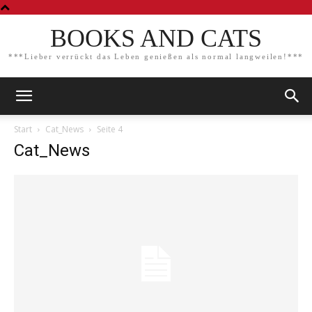
BOOKS AND CATS
***Lieber verrückt das Leben genießen als normal langweilen!***
Start
Cat_News
Seite 4
Cat_News