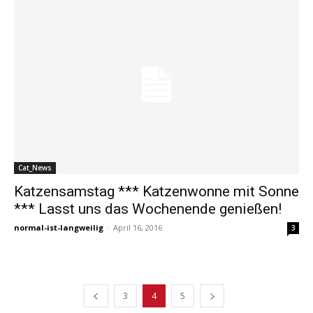
Cat_News
Katzensamstag *** Katzenwonne mit Sonne
*** Lasst uns das Wochenende genießen!
normal-ist-langweilig
-
April 16, 2016
3
3
4
5